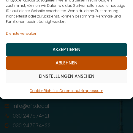
und/oder darauf zuzugreifen. Wenn du diesen Technologien
zustimmst, können wir Daten wie das Surfverhalten oder eindeutige
IDs auf dieser Website verarbeiten. Wenn du deine Zustimmung
nicht erteilst oder zurückziehst, können bestimmte Merkmale und
Funktionen beeinträchtigt werden.
Dienste verwalten
AKZEPTIEREN
ABLEHNEN
EINSTELLUNGEN ANSEHEN
AfP | Aktuelles Recht für die Praxis GmbH
Cookie-Richtlinie
Datenschutz
Impressum
Reinhardtstraße 29, 10117 Berlin
info@afp.legal
030 247574-21
030 247574-22