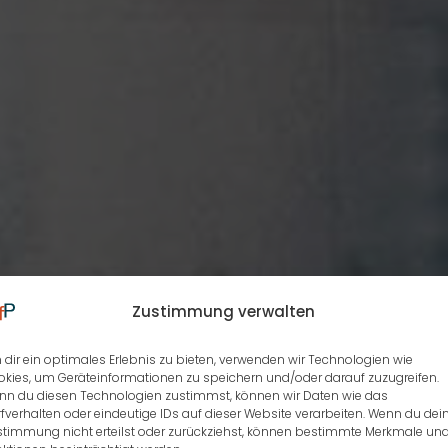
Zustimmung verwalten
dir ein optimales Erlebnis zu bieten, verwenden wir Technologien wie
kies, um Geräteinformationen zu speichern und/oder darauf zuzugreifen.
nn du diesen Technologien zustimmst, können wir Daten wie das
fverhalten oder eindeutige IDs auf dieser Website verarbeiten. Wenn du dei
stimmung nicht erteilst oder zurückziehst, können bestimmte Merkmale un