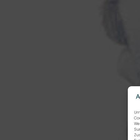
Um 
Coo
We
Sur
Zu