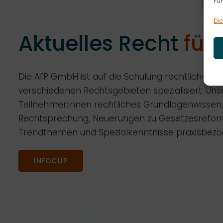
Fun
Die
Aktuelles Recht
für 
Die AfP GmbH ist auf die Schulung rechtlicher 
verschiedenen Rechtsgebieten spezialisiert. Unser
Teilnehmer:innen rechtliches Grundlagenwissen, 
Rechtsprechung, Neuerungen zu Gesetzesrefor
Trendthemen und Spezialkenntnisse praxisbezog
INFOCLIP