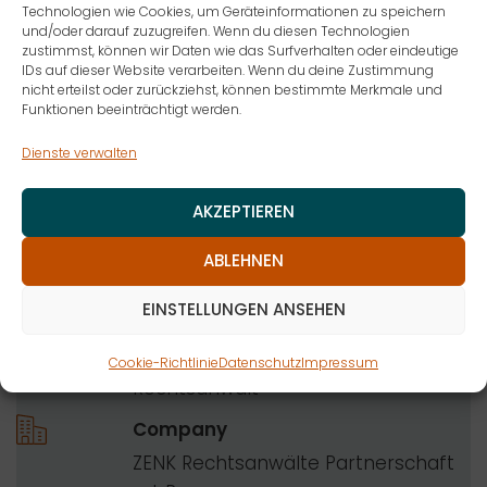
geboren 1979 in Hamburg
Technologien wie Cookies, um Geräteinformationen zu speichern
und/oder darauf zuzugreifen. Wenn du diesen Technologien
zustimmst, können wir Daten wie das Surfverhalten oder eindeutige
IDs auf dieser Website verarbeiten. Wenn du deine Zustimmung
Schwerpunkte/Auszeichnungen
nicht erteilst oder zurückziehst, können bestimmte Merkmale und
Funktionen beeinträchtigt werden.
Dienste verwalten
Experte für
Öffentliches Recht
AKZEPTIEREN
Umwelt- und Abfallrecht
Kommunal- und Kommunalabgabenrecht
ABLEHNEN
Öffentliches Baurecht
EINSTELLUNGEN ANSEHEN
Vergaberecht
Profession
Cookie-Richtlinie
Datenschutz
Impressum
Rechtsanwalt
Company
ZENK Rechtsanwälte Partnerschaft