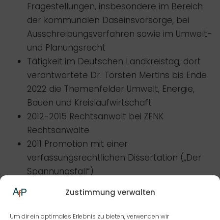
Fragestellungen, insbesondere im Bereich
der kommunalen Daseinsvorsorge, bei
Ausschreibungsverfahren sowie im Umwelt-
und Planungsrecht
Tätigkeit im Deutschen Landkreistag, dort
verantwortete Dr. Torsten Mertins bis Ende
2022 die Themenfelder Umwelt, Energie,
Bauen und Kreislaufwirtschaft
2012-2015 Rechtsanwalt bei ZENK
Rechtsanwälte
2011 Promotion mit einer
verfassungsrechtlichen Dissertation („Der
Spannungsfall“)
2000-2005 Studium der
Zustimmung verwalten
Rechtswissenschaften in Göttingen und
Leiden (Niederlande)
Um dir ein optimales Erlebnis zu bieten, verwenden wir