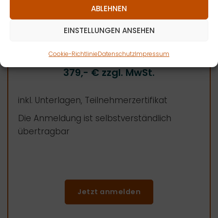
ABLEHNEN
EINSTELLUNGEN ANSEHEN
Teilnahme am Online-Workshop
Cookie-Richtlinie
Datenschutz
Impressum
379,-
€ zzgl. MwSt.
inkl. Unterlagen, Teilnehmerzertifikat
Die Anmel­dung ist selbstverständlich
übertragbar
Jetzt anmelden